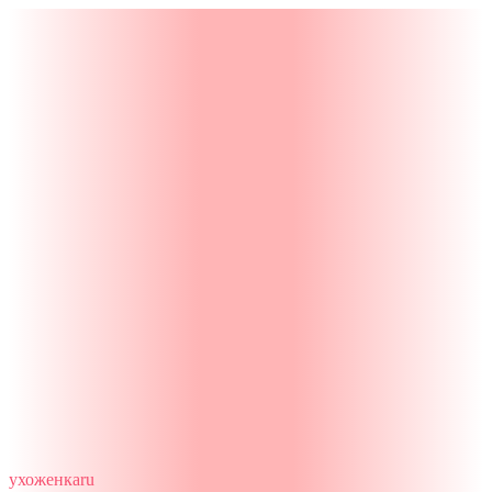
ухоженка
ru