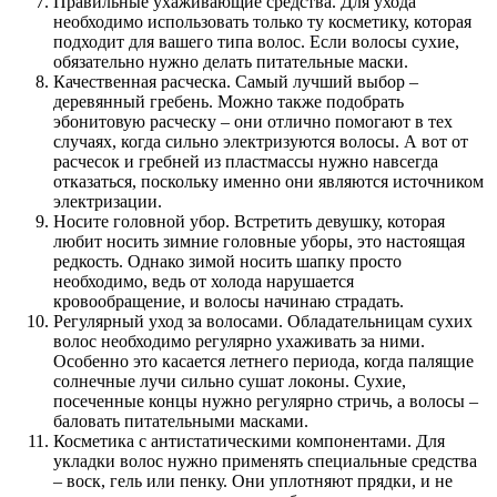
Правильные ухаживающие средства. Для ухода
необходимо использовать только ту косметику, которая
подходит для вашего типа волос. Если волосы сухие,
обязательно нужно делать питательные маски.
Качественная расческа. Самый лучший выбор –
деревянный гребень. Можно также подобрать
эбонитовую расческу – они отлично помогают в тех
случаях, когда сильно электризуются волосы. А вот от
расчесок и гребней из пластмассы нужно навсегда
отказаться, поскольку именно они являются источником
электризации.
Носите головной убор. Встретить девушку, которая
любит носить зимние головные уборы, это настоящая
редкость. Однако зимой носить шапку просто
необходимо, ведь от холода нарушается
кровообращение, и волосы начинаю страдать.
Регулярный уход за волосами. Обладательницам сухих
волос необходимо регулярно ухаживать за ними.
Особенно это касается летнего периода, когда палящие
солнечные лучи сильно сушат локоны. Сухие,
посеченные концы нужно регулярно стричь, а волосы –
баловать питательными масками.
Косметика с антистатическими компонентами. Для
укладки волос нужно применять специальные средства
– воск, гель или пенку. Они уплотняют прядки, и не