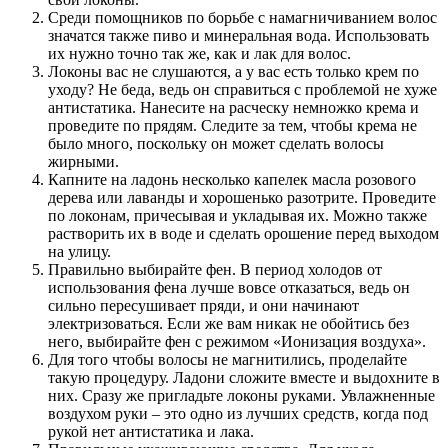
Среди помощников по борьбе с намагничиванием волос
значатся также пиво и минеральная вода. Использовать
их нужно точно так же, как и лак для волос.
Локоны вас не слушаются, а у вас есть только крем по
уходу? Не беда, ведь он справиться с проблемой не хуже
антистатика. Нанесите на расческу немножко крема и
проведите по прядям. Следите за тем, чтобы крема не
было много, поскольку он может сделать волосы
жирными.
Капните на ладонь несколько капелек масла розового
дерева или лаванды и хорошенько разотрите. Проведите
по локонам, причесывая и укладывая их. Можно также
растворить их в воде и сделать орошение перед выходом
на улицу.
Правильно выбирайте фен. В период холодов от
использования фена лучше вовсе отказаться, ведь он
сильно пересушивает пряди, и они начинают
электризоваться. Если же вам никак не обойтись без
него, выбирайте фен с режимом «Ионизация воздуха».
Для того чтобы волосы не магнитились, проделайте
такую процедуру. Ладони сложите вместе и выдохните в
них. Сразу же пригладьте локоны руками. Увлажненные
воздухом руки – это одно из лучших средств, когда под
рукой нет антистатика и лака.