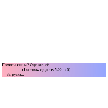
Помогла статья? Оцените её
(
1
оценок, среднее:
5,00
из 5)
Загрузка...