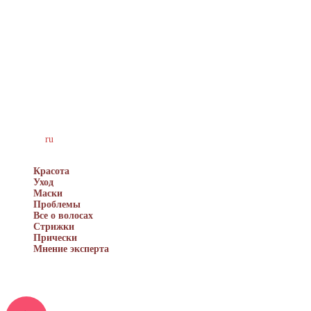
ухоженка
ru
© 2015–2026 – Энциклопедия современной леди
Красота
Уход
Маски
Проблемы
Все о волосах
Стрижки
Прически
Мнение эксперта
Перепечатка материалов разрешена только с указанием
первоисточника