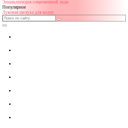
Энциклопедия современной леди
Популярное
Луковая шелуха для волос
Все о волосах
Красота
Маски
Проблемы
Уход
Стрижки
Прически